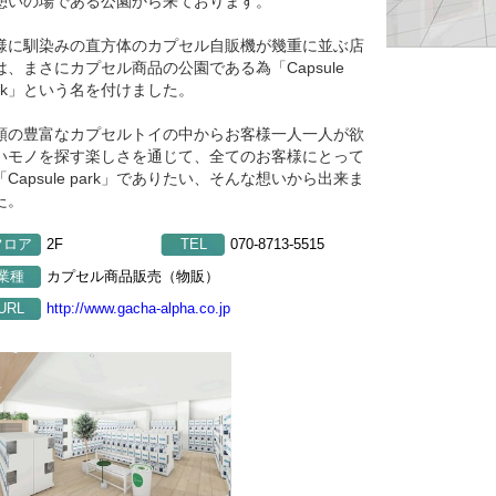
憩いの場である公園から来ております。
様に馴染みの直方体のカプセル自販機が幾重に並ぶ店
は、まさにカプセル商品の公園である為「Capsule
ark」という名を付けました。
類の豊富なカプセルトイの中からお客様一人一人が欲
いモノを探す楽しさを通じて、全てのお客様にとって
「Capsule park」でありたい、そんな想いから出来ま
た。
フロア
2F
TEL
070-8713-5515
業種
カプセル商品販売（物販）
URL
http://www.gacha-alpha.co.jp