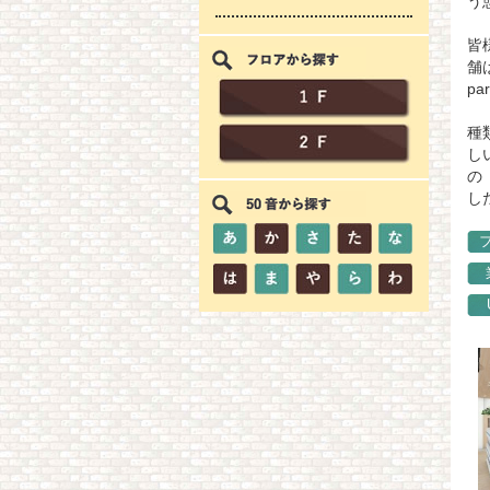
う
皆
舗
p
種
し
の
し