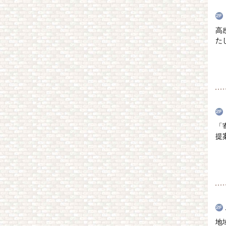
高
た
「
提
地