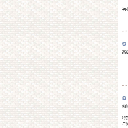
初
高
相
特
ご