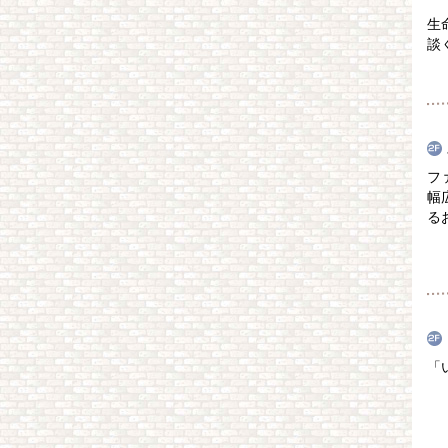
生
談
フ
幅
る
「