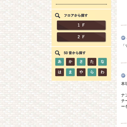
「
本
ナ
チ
ー