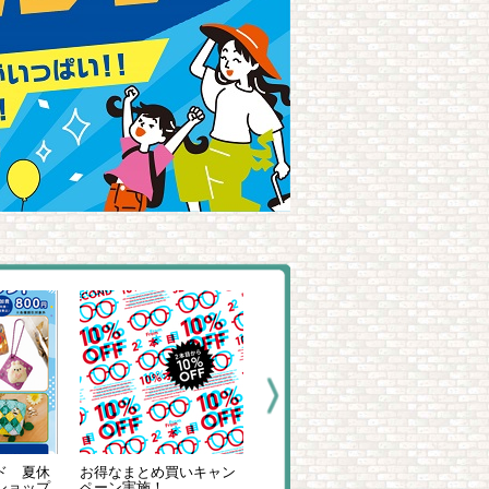
まとめ買いキャン
当社オリジナルブランド
あなたのジュエリー、輝
実施！
「Tis」～Cherish~
きを取り戻しませんか？