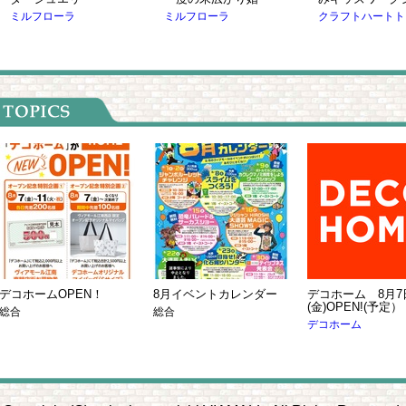
ミルフローラ
クラフトハートトーカイ
J!NS（
デコホームOPEN！
8月イベントカレンダー
デコホーム 8月7
(金)OPEN!(予定）
総合
総合
デコホーム