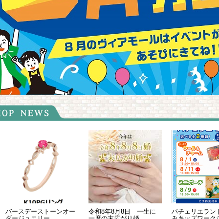
ンオー
令和8年8月8日 一生に
パチェリエランド 夏休
お得な
一度の末広がり婚
みキッズワークショップ
ペーン